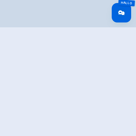
Overview
Walking time
03:00 h
Route Length
7.64 km
Difficulty
Middle
altitude meters
399 hm
uphill
altitude meters
399 hm
downhill
highest point
2040 m
Route Start
Hochkrimml Filzstein