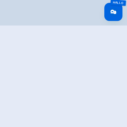
Overview
Wandeltijd
03:00 h
Lengte
7.64 km
Moeilijkheid
Middle
Hoogtewinst
399 hm
bergop
Hoogte
399 hm
bergafwaarts
Het hoogste punt
2040 m
Route Start
Hochkrimml Filzstein