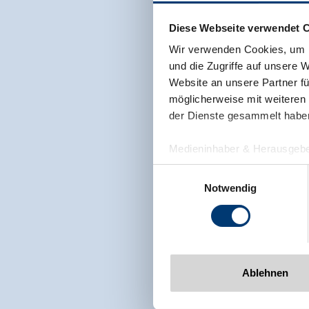
Diese Webseite verwendet 
Wir verwenden Cookies, um I
und die Zugriffe auf unsere 
Website an unsere Partner fü
möglicherweise mit weiteren
der Dienste gesammelt habe
Medieninhaber & Herausgebe
Zeller Bergbahnen Zillert
Einwilligungsauswahl
Rohr 23// A-6280 Zell am Zill
Notwendig
Tel: +43 5282 7165// info@zi
www.zillertalarena.com
Ablehnen