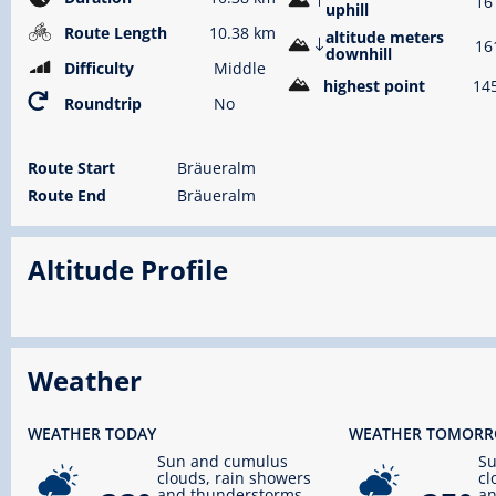
16
uphill
Route Length
10.38 km
altitude meters
16
downhill
Difficulty
Middle
highest point
14
Roundtrip
No
Route Start
Bräueralm
Route End
Bräueralm
Altitude Profile
Weather
WEATHER TODAY
WEATHER TOMOR
Sun and cumulus
S
clouds, rain showers
cl
and thunderstorms
an