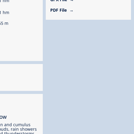
1 hm
PDF File
1 hm
55 m
ROW
un and cumulus
ouds, rain showers
d thunderstorms