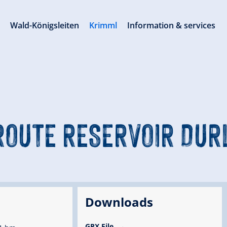
s
Wald-Königsleiten
Krimml
Information & services
ROUTE RESERVOIR DU
Downloads
GPX File