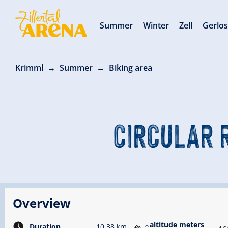
Summer
Winter
Zell
Gerlo
Krimml
Summer
Biking area
CIRCULAR 
Overview
altitude meters
Duration
10.38 km