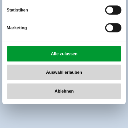
Tel: +43 5282 7165// info@zillertalarena.com
www.zillertalarena.com
Statistiken
Marketing
Alle zulassen
Auswahl erlauben
Ablehnen