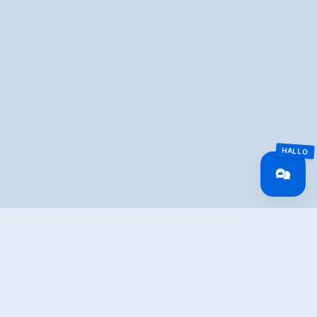
Overview
Reistijd
10.38 km
Lengte
10.38 km