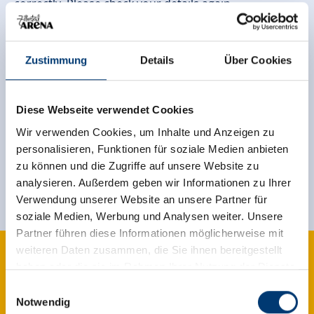
correctly. Please check your details again.
Go to sign-up
Zustimmung
Details
Über Cookies
Diese Webseite verwendet Cookies
Sign up for the newsletter now!
Wir verwenden Cookies, um Inhalte und Anzeigen zu
personalisieren, Funktionen für soziale Medien anbieten
zu können und die Zugriffe auf unsere Website zu
register
analysieren. Außerdem geben wir Informationen zu Ihrer
Verwendung unserer Website an unsere Partner für
soziale Medien, Werbung und Analysen weiter. Unsere
Partner führen diese Informationen möglicherweise mit
weiteren Daten zusammen, die Sie ihnen bereitgestellt
haben oder die sie im Rahmen Ihrer Nutzung der Dienste
gesammelt haben.
Einwilligungsauswahl
Notwendig