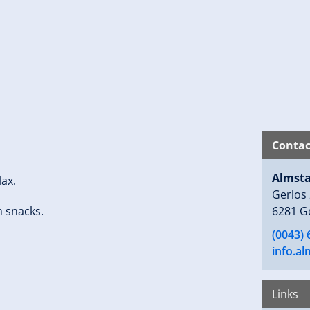
Contac
Almsta
lax.
Gerlos
m snacks.
6281 G
(0043)
info.a
Links