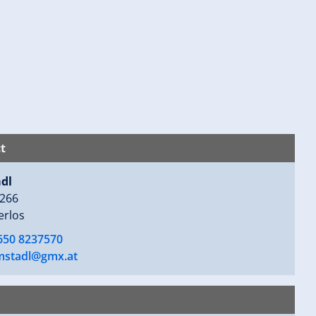
t
dl
 266
erlos
 650 8237570
lmstadl@gmx.at