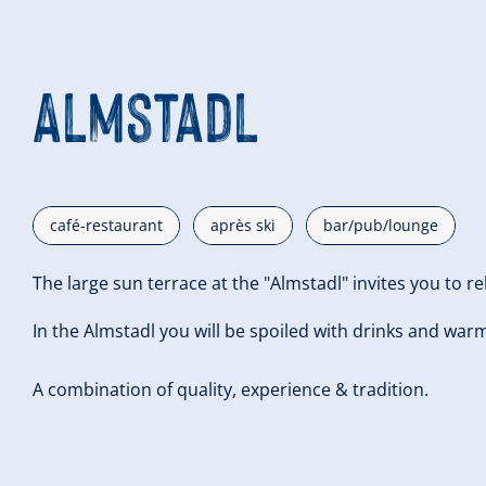
Almstadl
café-restaurant
après ski
bar/pub/lounge
The large sun terrace at the "Almstadl" invites you to re
In the Almstadl you will be spoiled with drinks and war
A combination of quality, experience & tradition.