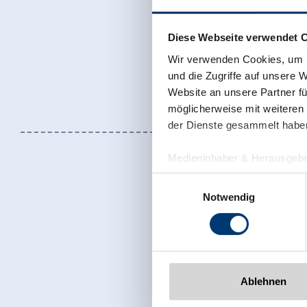
Diese Webseite verwendet 
Wir verwenden Cookies, um I
und die Zugriffe auf unsere 
Website an unsere Partner fü
möglicherweise mit weiteren
der Dienste gesammelt habe
Medieninhaber & Herausgebe
Zeller Bergbahnen Zillert
Einwilligungsauswahl
Rohr 23// A-6280 Zell am Zill
Notwendig
Tel: +43 5282 7165// info@zi
www.zillertalarena.com
Sign up for t
Ablehnen