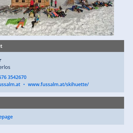
t
r
erlos
 676 3542670
ussalm.at
•
www.fussalm.at/skihuette/
epage