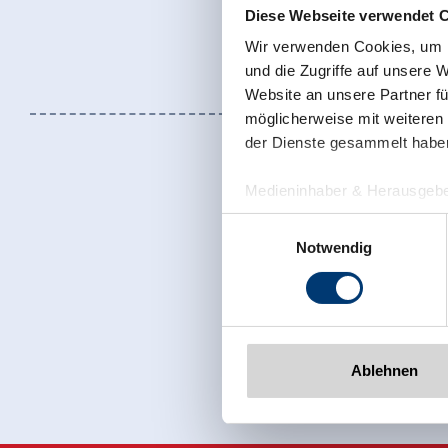
Diese Webseite verwendet 
Wir verwenden Cookies, um I
und die Zugriffe auf unsere 
Website an unsere Partner fü
möglicherweise mit weiteren
der Dienste gesammelt habe
Medieninhaber & Herausgebe
Zeller Bergbahnen Zillert
Einwilligungsauswahl
Rohr 23// A-6280 Zell am Zill
Notwendig
Tel: +43 5282 7165// info@zi
www.zillertalarena.com
Sign up for t
Ablehnen