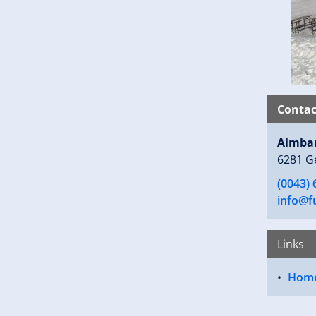
Contac
Almba
6281 G
(0043)
info@f
Links
Hom