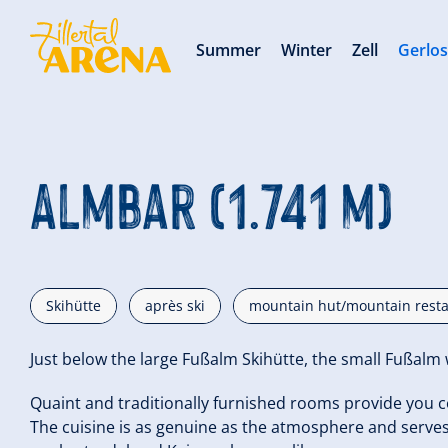
Summer
Winter
Zell
Gerlo
Almbar (1.741 m)
Skihütte
après ski
mountain hut/mountain rest
Just below the large Fußalm Skihütte, the small Fußalm
Quaint and traditionally furnished rooms provide you c
The cuisine is as genuine as the atmosphere and serves