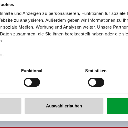
Cookies
nhalte und Anzeigen zu personalisieren, Funktionen für soziale
Website zu analysieren. Außerdem geben wir Informationen zu I
r soziale Medien, Werbung und Analysen weiter. Unsere Partner
back to overview
 Daten zusammen, die Sie ihnen bereitgestellt haben oder die s
n.
r:
al GmbH & Co KG
er
Funktional
Statistiken
llertalarena.com
he newsletter now!
Auswahl erlauben