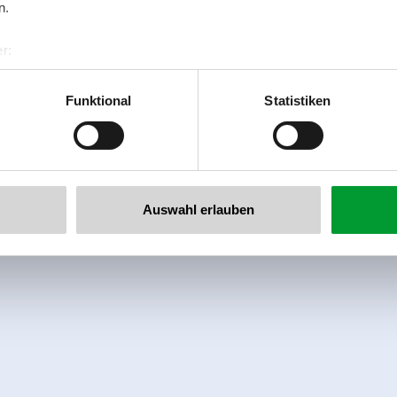
n.
r:
al GmbH & Co KG
er
Funktional
Statistiken
llertalarena.com
Auswahl erlauben