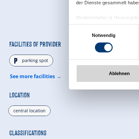
der Dienste gesammelt habe
Medieninhaber & Herausgebe
Zeller Bergbahnen Zillert
Einwilligungsauswahl
Rohr 23// A-6280 Zell am Zill
Notwendig
Tel: +43 5282 7165// info@zi
Facilities of Provider
www.zillertalarena.com
🐈
parking spot
Ablehnen
See more facilities
Location
central location
Classifications