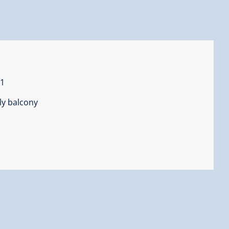
1
ly balcony