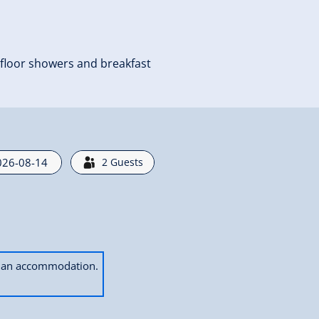
 floor showers and breakfast
2
Guests
ok an accommodation.