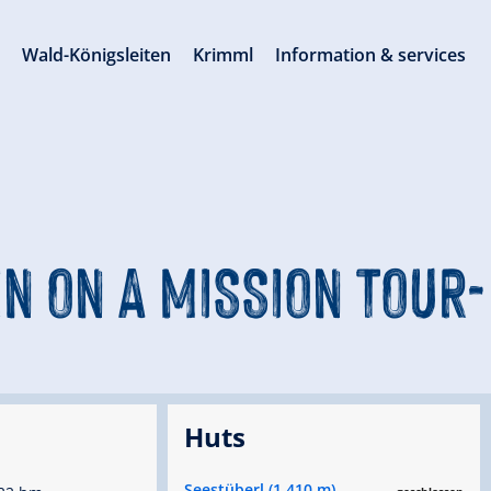
s
Wald-Königsleiten
Krimml
Information & services
 ON A MISSION TOUR-
Huts
Seestüberl (1.410 m)