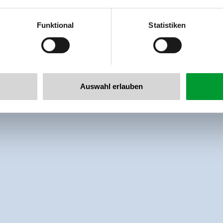
al GmbH & Co KG
er
Funktional
Statistiken
llertalarena.com
Auswahl erlauben