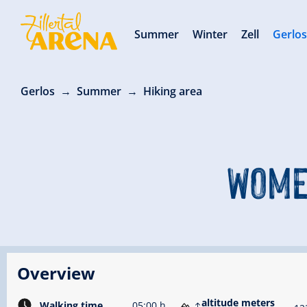
Summer
Winter
Zell
Gerlo
Gerlos
Summer
Hiking area
WOMEN
Overview
altitude meters
Walking time
05:00 h