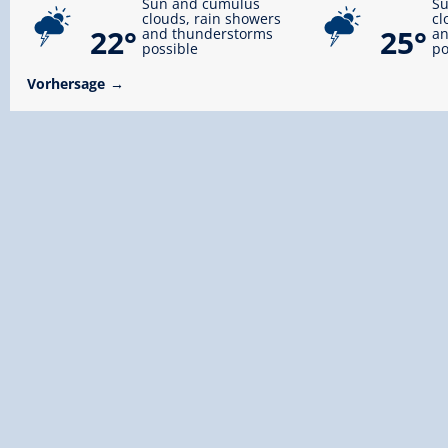
Sun and cumulus
S
clouds, rain showers
cl
22°
25°
and thunderstorms
an
possible
po
Vorhersage