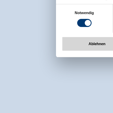
Zeller Bergbahnen Zillert
Einwilligungsauswahl
Rohr 23// A-6280 Zell am Zill
Notwendig
Tel: +43 5282 7165// info@zi
www.zillertalarena.com
Ablehnen