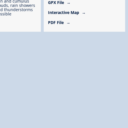
un and cumulus
GPX File
ouds, rain showers
d thunderstorms
Interactive Map
ssible
PDF File