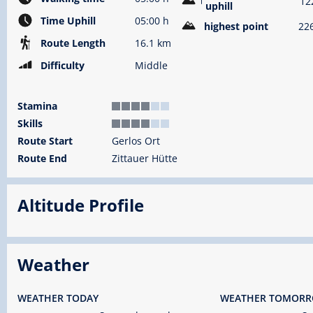
12
uphill
Time Uphill
05:00 h
highest point
22
Route Length
16.1 km
Difficulty
Middle
Stamina
Skills
Route Start
Gerlos Ort
Route End
Zittauer Hütte
Altitude Profile
Weather
WEATHER TODAY
WEATHER TOMOR