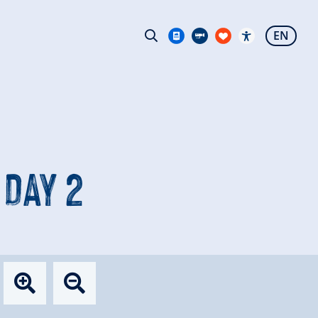
EN
 DAY 2