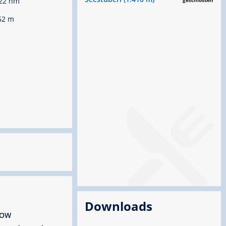
22 hm
geschlossen
62 m
Downloads
ROW