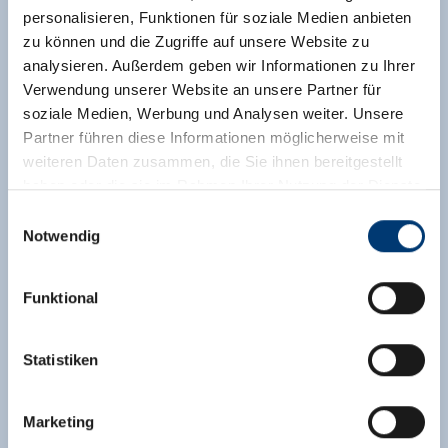
personalisieren, Funktionen für soziale Medien anbieten
zu können und die Zugriffe auf unsere Website zu
analysieren. Außerdem geben wir Informationen zu Ihrer
Verwendung unserer Website an unsere Partner für
soziale Medien, Werbung und Analysen weiter. Unsere
Partner führen diese Informationen möglicherweise mit
weiteren Daten zusammen, die Sie ihnen bereitgestellt
haben oder die sie im Rahmen Ihrer Nutzung der Dienste
gesammelt haben.
Einwilligungsauswahl
Notwendig
Medieninhaber & Herausgeber:
Zeller Bergbahnen Zillertal GmbH & Co KG
Funktional
Rohr 23// A-6280 Zell am Ziller
Tel: +43 5282 7165// info@zillertalarena.com
www.zillertalarena.com
Statistiken
Marketing