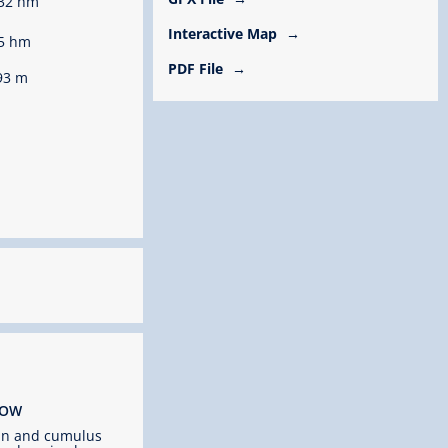
32 hm
Interactive Map
5 hm
PDF File
93 m
ROW
un and cumulus