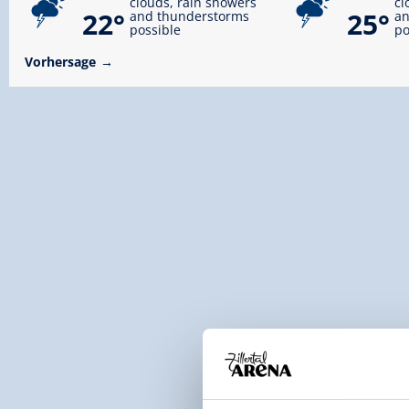
clouds, rain showers
cl
22°
25°
and thunderstorms
an
possible
po
Vorhersage