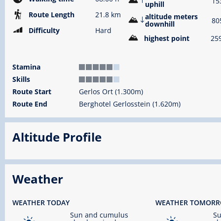
15
uphill
Route Length
21.8 km
altitude meters
80
downhill
Difficulty
Hard
highest point
25
Stamina
Skills
Route Start
Gerlos Ort (1.300m)
Route End
Berghotel Gerlosstein (1.620m)
Altitude Profile
Weather
WEATHER TODAY
WEATHER TOMOR
Sun and cumulus
S