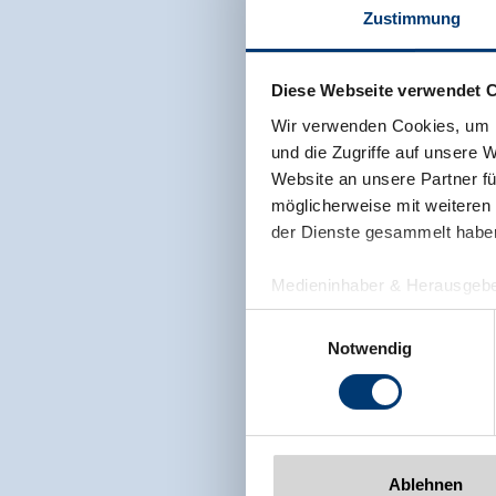
Zustimmung
Diese Webseite verwendet 
Wir verwenden Cookies, um I
und die Zugriffe auf unsere 
Website an unsere Partner fü
möglicherweise mit weiteren
der Dienste gesammelt habe
Medieninhaber & Herausgebe
Zeller Bergbahnen Zillert
Einwilligungsauswahl
Rohr 23// A-6280 Zell am Zill
Notwendig
Tel: +43 5282 7165// info@zi
www.zillertalarena.com
Ablehnen