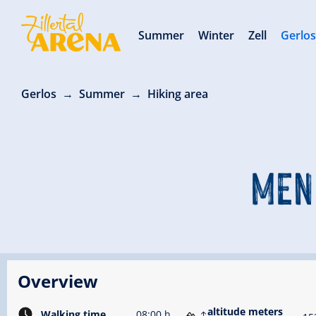
Summer
Winter
Zell
Gerlo
Gerlos
Summer
Hiking area
MEN 
Overview
altitude meters
Walking time
08:00 h