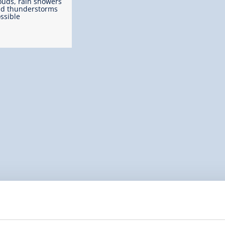
ouds, rain showers
d thunderstorms
ssible