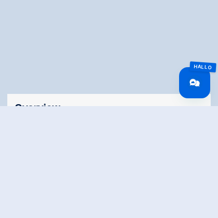
Overview
Walking time
02:30 h
Time Uphill
01:30 h
Time downhill
01:00 h
Route Length
7.9 km
Difficulty
Middle
altitude meters
300 hm
uphill