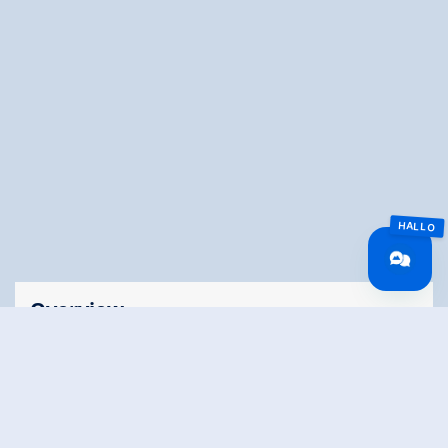
Overview
Walking time
05:00 h
Route Length
15 km
Difficulty
Middle
altitude meters