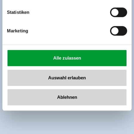
Tel: +43 5282 7165// info@zillertalarena.com
www.zillertalarena.com
Statistiken
Marketing
Alle zulassen
Auswahl erlauben
Ablehnen