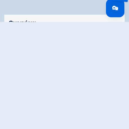
Overview
Walking time
00:45 h
Time Uphill
00:25 h
Time downhill
00:20 h
Route Length
0.5 km
altitude meters
24 hm
uphill
altitude meters
24 hm
downhill
highest point
1252 m
Altitude Profile