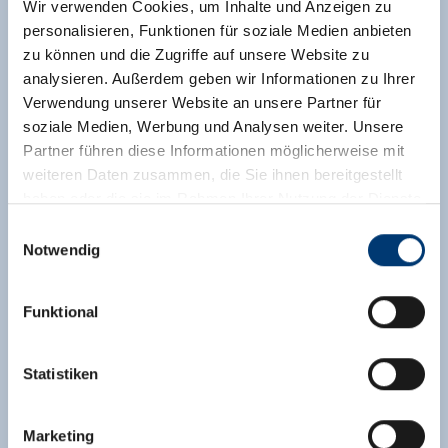
Wir verwenden Cookies, um Inhalte und Anzeigen zu
personalisieren, Funktionen für soziale Medien anbieten
zu können und die Zugriffe auf unsere Website zu
analysieren. Außerdem geben wir Informationen zu Ihrer
Verwendung unserer Website an unsere Partner für
soziale Medien, Werbung und Analysen weiter. Unsere
Partner führen diese Informationen möglicherweise mit
weiteren Daten zusammen, die Sie ihnen bereitgestellt
haben oder die sie im Rahmen Ihrer Nutzung der Dienste
gesammelt haben.
Einwilligungsauswahl
Notwendig
Medieninhaber & Herausgeber:
Zeller Bergbahnen Zillertal GmbH & Co KG
Funktional
Rohr 23// A-6280 Zell am Ziller
Tel: +43 5282 7165// info@zillertalarena.com
www.zillertalarena.com
Statistiken
Marketing