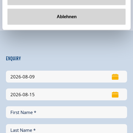
Location
Ablehnen
close to forest
located on a hill
Enquiry
First Name *
Last Name *