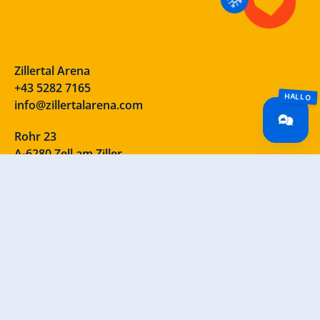
Zillertal Arena
+43 5282 7165
info@zillertalarena.com
Rohr 23
A-6280 Zell am Ziller
Österreich
Our social media channels – take a look!