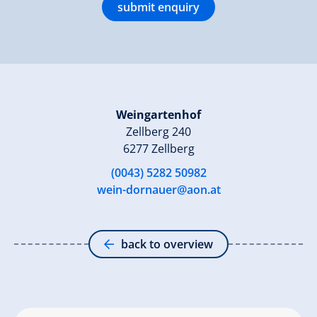
submit enquiry
Weingartenhof
Zellberg 240
6277 Zellberg
(0043) 5282 50982
wein-dornauer@aon.at
back to overview