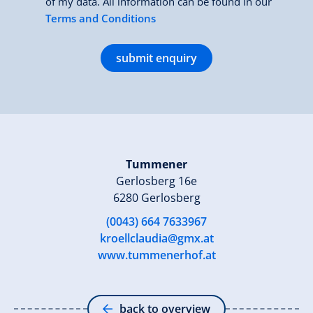
of my data. All information can be found in our
Terms and Conditions
submit enquiry
Tummener
Gerlosberg 16e
6280 Gerlosberg
(0043) 664 7633967
kroellclaudia@gmx.at
www.tummenerhof.at
back to overview