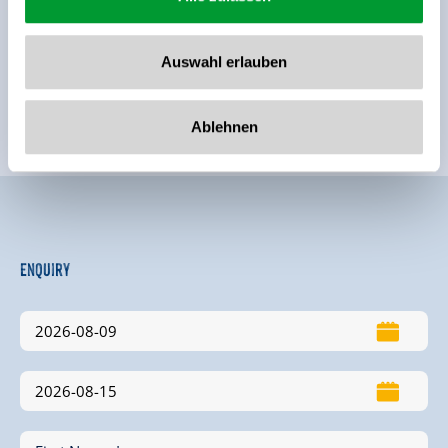
Location
Auswahl erlauben
right on the ski-bus stop
close to forest
mountain location
quiet location
Ablehnen
hillside location
Enquiry