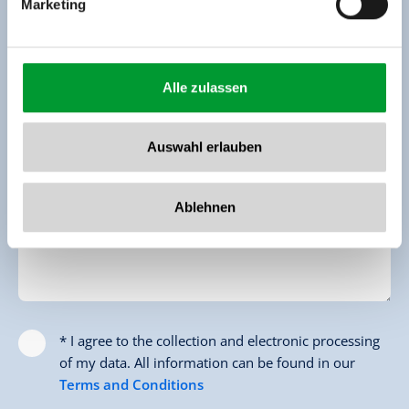
Marketing
Last Name *
Email *
Alle zulassen
Phone (for Feedback)
Auswahl erlauben
Message
Ablehnen
* I agree to the collection and electronic processing
of my data. All information can be found in our
Terms and Conditions