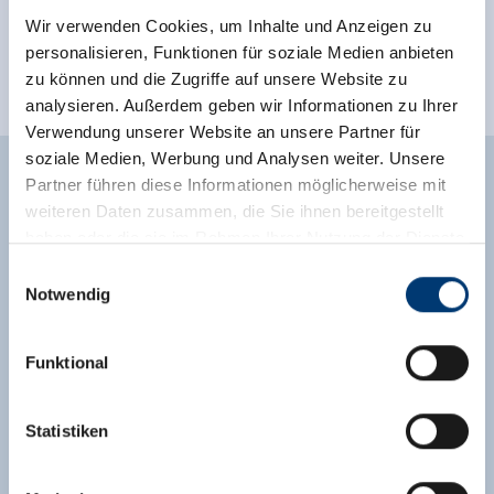
See more facilities
Wir verwenden Cookies, um Inhalte und Anzeigen zu
personalisieren, Funktionen für soziale Medien anbieten
Classifications
zu können und die Zugriffe auf unsere Website zu
analysieren. Außerdem geben wir Informationen zu Ihrer
Verwendung unserer Website an unsere Partner für
soziale Medien, Werbung und Analysen weiter. Unsere
Partner führen diese Informationen möglicherweise mit
weiteren Daten zusammen, die Sie ihnen bereitgestellt
Enquiry
haben oder die sie im Rahmen Ihrer Nutzung der Dienste
gesammelt haben.
Einwilligungsauswahl
Notwendig
Medieninhaber & Herausgeber:
Zeller Bergbahnen Zillertal GmbH & Co KG
Funktional
Rohr 23// A-6280 Zell am Ziller
Tel: +43 5282 7165// info@zillertalarena.com
www.zillertalarena.com
Statistiken
First Name *