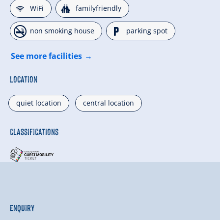
🜉
🍺
WiFi
familyfriendly
🏝
🐈
non smoking house
parking spot
See more facilities
Location
quiet location
central location
Classifications
Enquiry