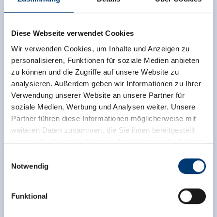
TrustYou collects these ratings and calculates an
average of the rating results.
Diese Webseite verwendet Cookies
Wir verwenden Cookies, um Inhalte und Anzeigen zu
personalisieren, Funktionen für soziale Medien anbieten
zu können und die Zugriffe auf unsere Website zu
analysieren. Außerdem geben wir Informationen zu Ihrer
Verwendung unserer Website an unsere Partner für
soziale Medien, Werbung und Analysen weiter. Unsere
Partner führen diese Informationen möglicherweise mit
weiteren Daten zusammen, die Sie ihnen bereitgestellt
haben oder die sie im Rahmen Ihrer Nutzung der Dienste
gesammelt haben.
Einwilligungsauswahl
Notwendig
Medieninhaber & Herausgeber:
Zeller Bergbahnen Zillertal GmbH & Co KG
Funktional
Rohr 23// A-6280 Zell am Ziller
Tel: +43 5282 7165// info@zillertalarena.com