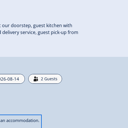
 at our doorstep, guest kitchen with
ad delivery service, guest pick-up from
2
Guests
ok an accommodation.