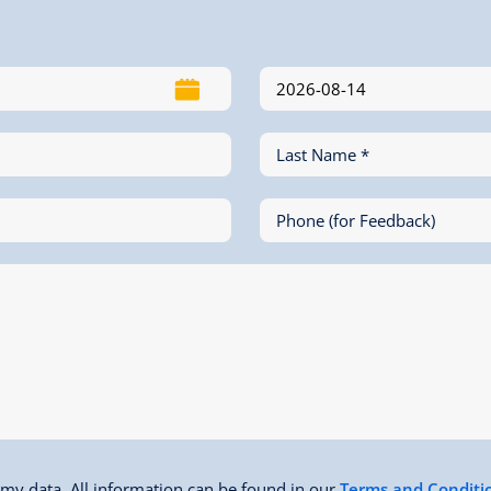
Last Name *
Phone (for Feedback)
f my data. All information can be found in our
Terms and Conditi