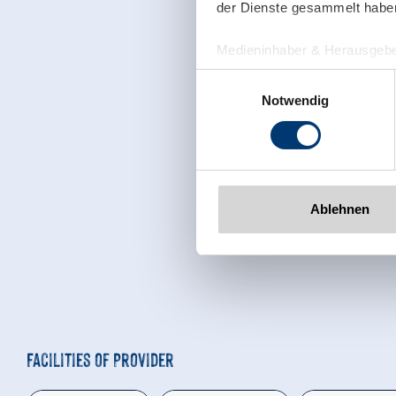
der Dienste gesammelt habe
Medieninhaber & Herausgebe
Zeller Bergbahnen Zillert
Einwilligungsauswahl
Rohr 23// A-6280 Zell am Zill
Notwendig
Tel: +43 5282 7165// info@zi
www.zillertalarena.com
Ablehnen
Facilities of Provider