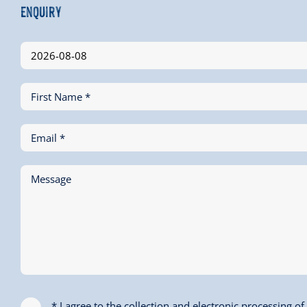
Enquiry
First Name *
Email *
Message
* I agree to the collection and electronic processing o