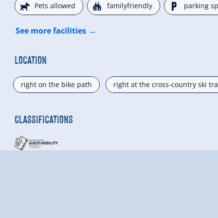
🔮
🍺
🐈
Pets allowed
familyfriendly
parking sp
See more facilities
Location
right on the bike path
right at the cross-country ski tra
Classifications