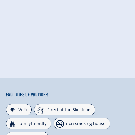
Facilities of Provider
🜉
🞷
WiFi
Direct at the Ski slope
🍺
🏝
familyfriendly
non smoking house