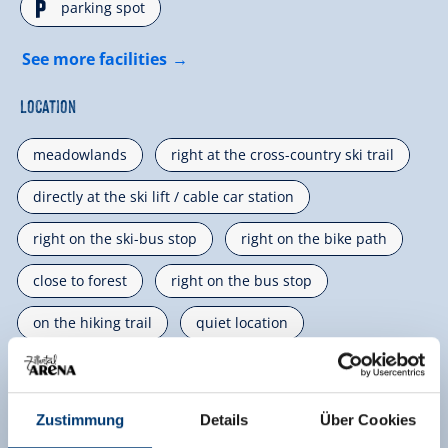
🐈
parking spot
See more facilities
Location
meadowlands
right at the cross-country ski trail
directly at the ski lift / cable car station
right on the ski-bus stop
right on the bike path
close to forest
right on the bus stop
on the hiking trail
quiet location
Right on the slope
right on the river
right at the ski-bus/ hiking-bus/ bus stop
Zustimmung
Details
Über Cookies