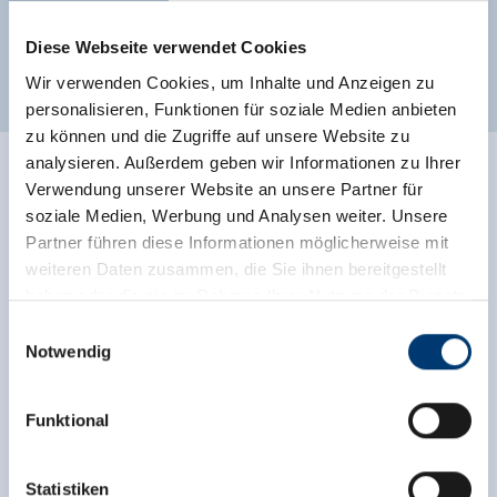
Classifications
Diese Webseite verwendet Cookies
Wir verwenden Cookies, um Inhalte und Anzeigen zu
personalisieren, Funktionen für soziale Medien anbieten
zu können und die Zugriffe auf unsere Website zu
analysieren. Außerdem geben wir Informationen zu Ihrer
Ratings
Verwendung unserer Website an unsere Partner für
soziale Medien, Werbung und Analysen weiter. Unsere
Partner führen diese Informationen möglicherweise mit
weiteren Daten zusammen, die Sie ihnen bereitgestellt
haben oder die sie im Rahmen Ihrer Nutzung der Dienste
gesammelt haben.
Einwilligungsauswahl
Notwendig
Medieninhaber & Herausgeber:
Zeller Bergbahnen Zillertal GmbH & Co KG
Funktional
Rohr 23// A-6280 Zell am Ziller
Independent ratings from the other sources.
Tel: +43 5282 7165// info@zillertalarena.com
TrustYou collects these ratings and calculates an
www.zillertalarena.com
Statistiken
average of the rating results.