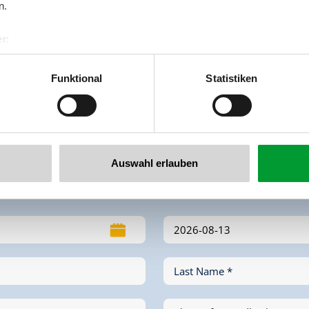
n.
ocated on a hill
valley location
right on the bus stop
r:
al GmbH & Co KG
top
quiet location
directly at the ski lift / cable car stati
er
Funktional
Statistiken
llertalarena.com
Auswahl erlauben
Last Name *