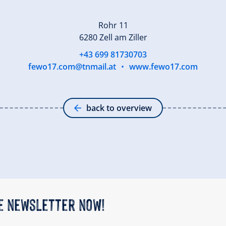
Rohr 11
6280 Zell am Ziller
+43 699 81730703
fewo17.com@tnmail.at
•
www.fewo17.com
back to overview
he newsletter now!