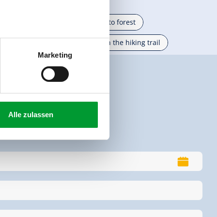
Right on the slope
close to forest
on
right on the river
on the hiking trail
Marketing
Alle zulassen