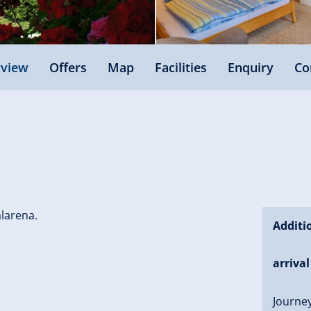
view
Offers
Map
Facilities
Enquiry
Co
alarena.
Additi
arrival
Journey