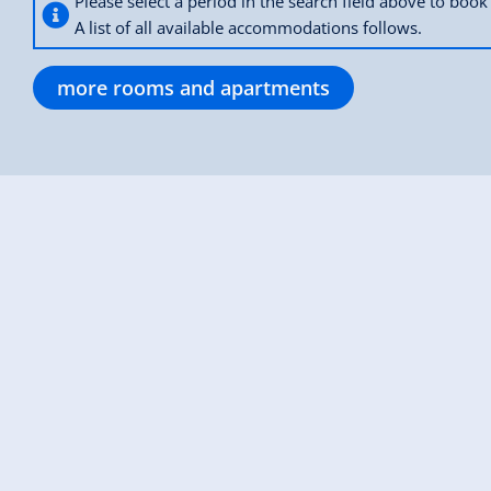
Please select a period in the search field above to bo
A list of all available accommodations follows.
more rooms and apartments