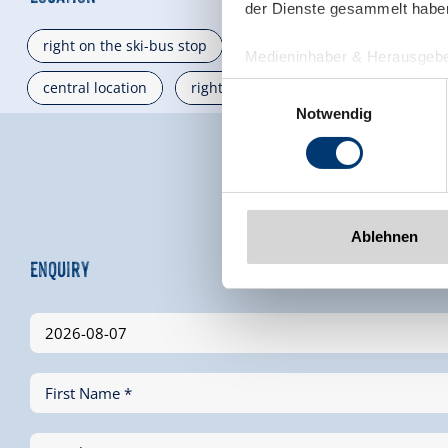
der Dienste gesammelt habe
right on the ski-bus stop
right on the bike path
l
Medieninhaber & Herausgebe
Zeller Bergbahnen Zillert
central location
right at the ski-bus/ hiking-bus/ bus s
Einwilligungsauswahl
Rohr 23// A-6280 Zell am Zill
Notwendig
Tel: +43 5282 7165// info@zi
www.zillertalarena.com
Ablehnen
Enquiry
First Name *