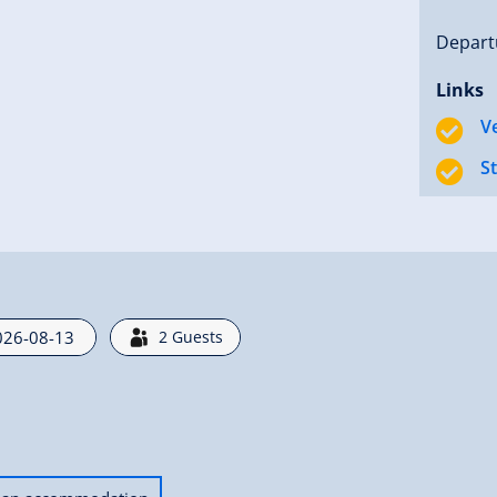
Departur
Links
V
S
2
Guests