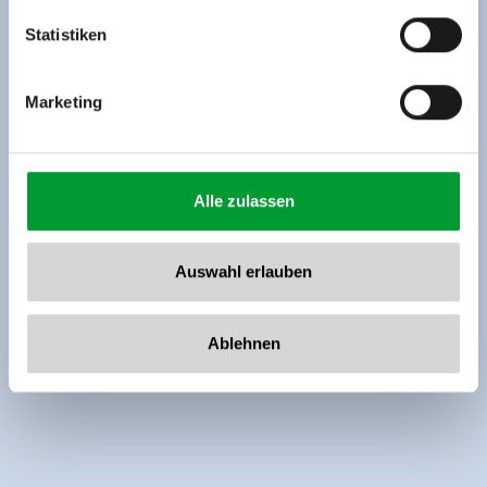
Tel: +43 5282 7165// info@zillertalarena.com
www.zillertalarena.com
Statistiken
Marketing
Alle zulassen
Auswahl erlauben
Ablehnen