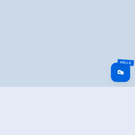
Overview
Walking time
05:00 h
Route Length
14 km
Difficulty
Middle