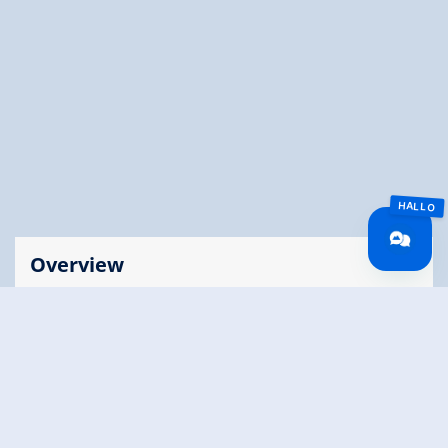
Overview
Route Length
30.5 km
Difficulty
Easy
Roundtrip
No
altitude meters
125 hm
uphill
altitude meters