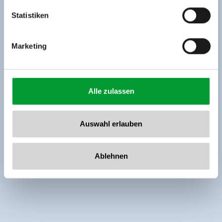
Tel: +43 5282 7165// info@zillertalarena.com
www.zillertalarena.com
Statistiken
Marketing
Alle zulassen
Auswahl erlauben
Ablehnen