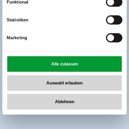
Funktional
Rohr 23// A-6280 Zell am Ziller
Tel: +43 5282 7165// info@zillertalarena.com
www.zillertalarena.com
Statistiken
Marketing
Alle zulassen
Auswahl erlauben
Ablehnen