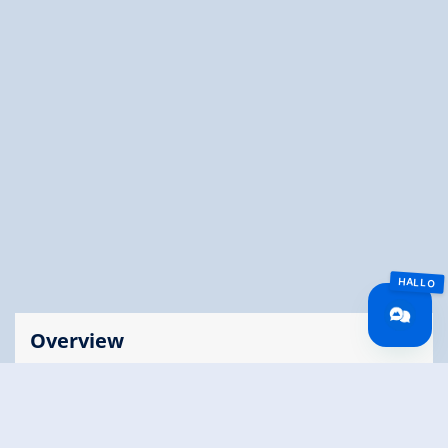
Overview
Time Total
00:15 h
🅇
Route Length
1.14 km