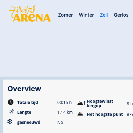
Zomer
Winter
Zell
Gerlos
Overview
Hoogtewinst
Totale tijd
00:15 h
8 
bergop
🅇
Lengte
1.14 km
Het hoogste punt
87
gesneeuwd
No