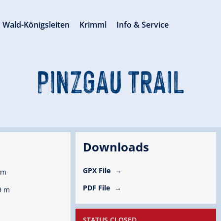
Wald-Königsleiten
Krimml
Info & Service
PINZGAU TRAIL
Downloads
GPX File
hm
PDF File
9 m
STATUS CLOSED