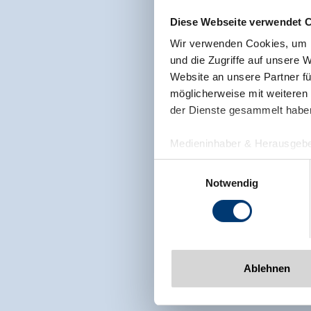
Diese Webseite verwendet 
Wir verwenden Cookies, um I
und die Zugriffe auf unsere 
Website an unsere Partner fü
möglicherweise mit weiteren
der Dienste gesammelt habe
Medieninhaber & Herausgebe
Zeller Bergbahnen Zillert
Einwilligungsauswahl
Rohr 23// A-6280 Zell am Zill
Notwendig
Tel: +43 5282 7165// info@zi
www.zillertalarena.com
Ablehnen