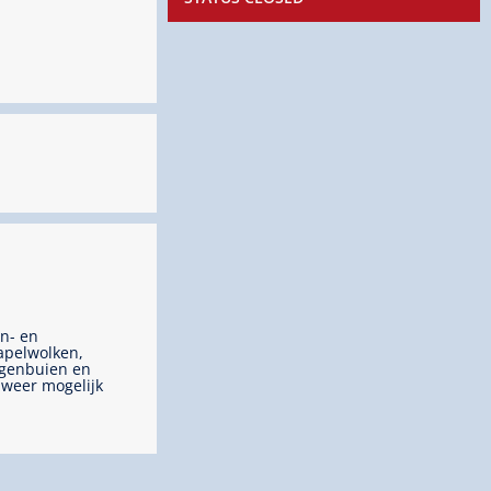
n- en
apelwolken,
genbuien en
weer mogelijk