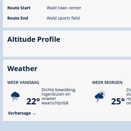
Route Start
Wald town center
Route End
Wald sports field
Altitude Profile
Weather
WEER VANDAAG
WEER MORGEN
Dichte bewolking,
Zo
regenbuien en
st
22°
25°
onweer
re
waarschijnlijk
on
Vorhersage