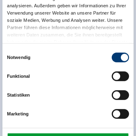
analysieren. Außerdem geben wir Informationen zu Ihrer
Verwendung unserer Website an unsere Partner für
soziale Medien, Werbung und Analysen weiter. Unsere
Partner führen diese Informationen möglicherweise mit
weiteren Daten zusammen, die Sie ihnen bereitgestellt
haben oder die sie im Rahmen Ihrer Nutzung der Dienste
gesammelt haben.
Einwilligungsauswahl
Notwendig
Medieninhaber & Herausgeber:
Zeller Bergbahnen Zillertal GmbH & Co KG
Funktional
Rohr 23// A-6280 Zell am Ziller
Tel: +43 5282 7165// info@zillertalarena.com
www.zillertalarena.com
Statistiken
back to overview
Marketing