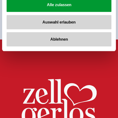
Sign up for the newsletter now!
Alle zulassen
register
Auswahl erlauben
Ablehnen