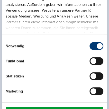
analysieren. Außerdem geben wir Informationen zu Ihrer
Verwendung unserer Website an unsere Partner für
soziale Medien, Werbung und Analysen weiter. Unsere
Partner führen diese Informationen möglicherweise mit
weiteren Daten zusammen, die Sie ihnen bereitgestellt
haben oder die sie im Rahmen Ihrer Nutzung der Dienste
gesammelt haben.
Einwilligungsauswahl
Notwendig
Medieninhaber & Herausgeber:
Zeller Bergbahnen Zillertal GmbH & Co KG
Funktional
Rohr 23// A-6280 Zell am Ziller
Tel: +43 5282 7165// info@zillertalarena.com
www.zillertalarena.com
Statistiken
Terug naar het overzicht
Marketing