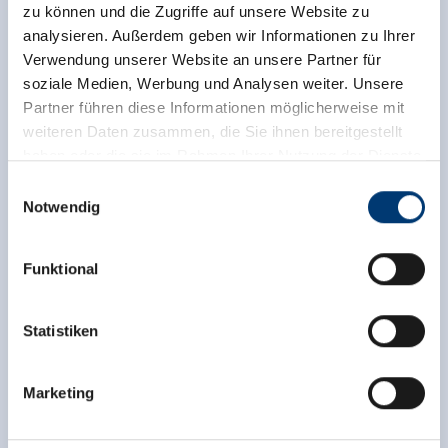
zu können und die Zugriffe auf unsere Website zu
analysieren. Außerdem geben wir Informationen zu Ihrer
Verwendung unserer Website an unsere Partner für
soziale Medien, Werbung und Analysen weiter. Unsere
Partner führen diese Informationen möglicherweise mit
weiteren Daten zusammen, die Sie ihnen bereitgestellt
haben oder die sie im Rahmen Ihrer Nutzung der Dienste
gesammelt haben.
Einwilligungsauswahl
Notwendig
Medieninhaber & Herausgeber:
Zeller Bergbahnen Zillertal GmbH & Co KG
Funktional
Rohr 23// A-6280 Zell am Ziller
Tel: +43 5282 7165// info@zillertalarena.com
www.zillertalarena.com
Statistiken
back to overview
Marketing