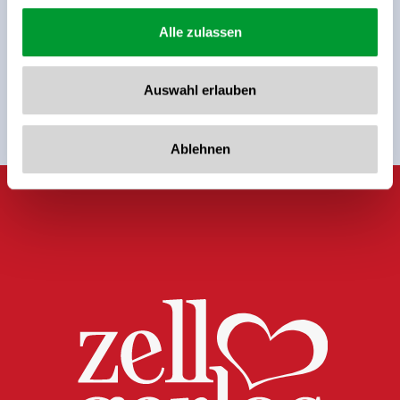
Alle zulassen
Sign up for the newsletter now!
register
Auswahl erlauben
Ablehnen