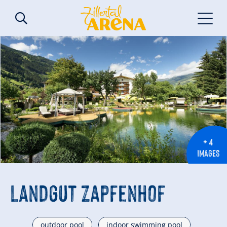
+ 4
IMAGES
Landgut Zapfenhof
outdoor pool
indoor swimming pool