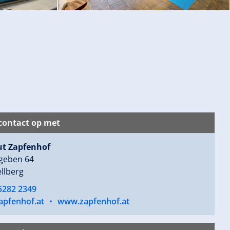
ontact op met
t Zapfenhof
rgeben 64
llberg
5282 2349
apfenhof.at
•
www.zapfenhof.at