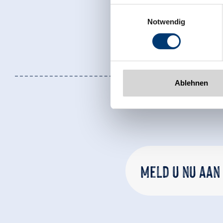
Zeller Bergbahnen Zillert
Einwilligungsauswahl
Rohr 23// A-6280 Zell am Zill
Notwendig
Tel: +43 5282 7165// info@zi
www.zillertalarena.com
Ablehnen
Meld u nu aan