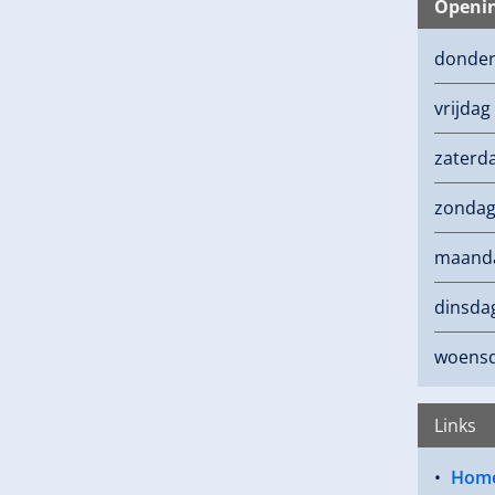
Openin
donde
vrijdag
zaterd
zonda
maand
dinsda
woens
Links
Hom