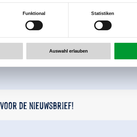
al GmbH & Co KG
er
Funktional
Statistiken
llertalarena.com
Terug naar het overzicht
Auswahl erlauben
 voor de nieuwsbrief!