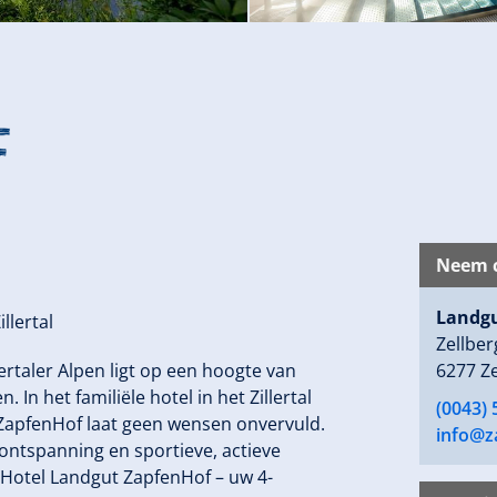
f
Neem c
Landgu
llertal
Zellbe
taler Alpen ligt op een hoogte van
6277 Ze
In het familiële hotel in het Zillertal
(0043) 
 ZapfenHof laat geen wensen onvervuld.
info@z
ontspanning en sportieve, actieve
n Hotel Landgut ZapfenHof – uw 4-