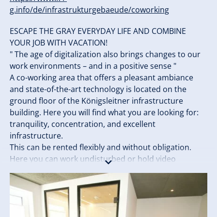
g.info/de/infrastrukturgebaeude/coworking
ESCAPE THE GRAY EVERYDAY LIFE AND COMBINE
YOUR JOB WITH VACATION!
" The age of digitalization also brings changes to our
work environments – and in a positive sense "
A co-working area that offers a pleasant ambiance
and state-of-the-art technology is located on the
ground floor of the Königsleitner infrastructure
building. Here you will find what you are looking for:
tranquility, concentration, and excellent
infrastructure.
This can be rented flexibly and without obligation.
Here you can work undisturbed or hold video
conferences.
FEATURES:
Two separate booths each with: