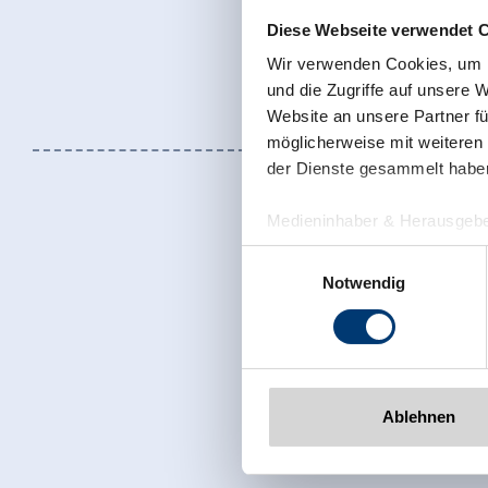
Diese Webseite verwendet 
Wir verwenden Cookies, um I
und die Zugriffe auf unsere 
Website an unsere Partner fü
möglicherweise mit weiteren
der Dienste gesammelt habe
Medieninhaber & Herausgebe
Zeller Bergbahnen Zillert
Einwilligungsauswahl
Rohr 23// A-6280 Zell am Zill
Notwendig
Tel: +43 5282 7165// info@zi
www.zillertalarena.com
Sign up for t
Ablehnen