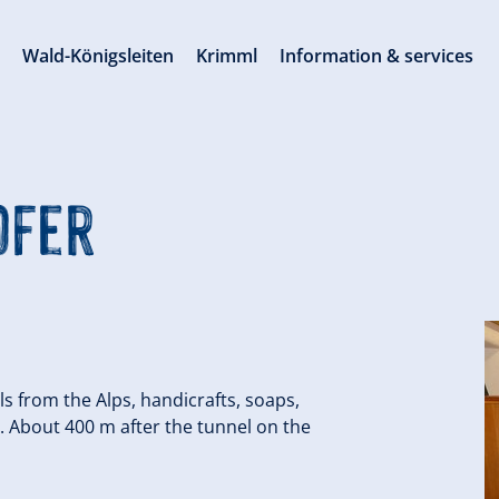
s
Wald-Königsleiten
Krimml
Information & services
ofer
s from the Alps, handicrafts, soaps,
. About 400 m after the tunnel on the