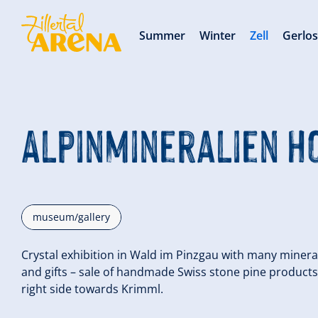
Summer
Winter
Zell
Gerlo
Alpinmineralien H
museum/gallery
Crystal exhibition in Wald im Pinzgau with many mineral
and gifts – sale of handmade Swiss stone pine products
right side towards Krimml.