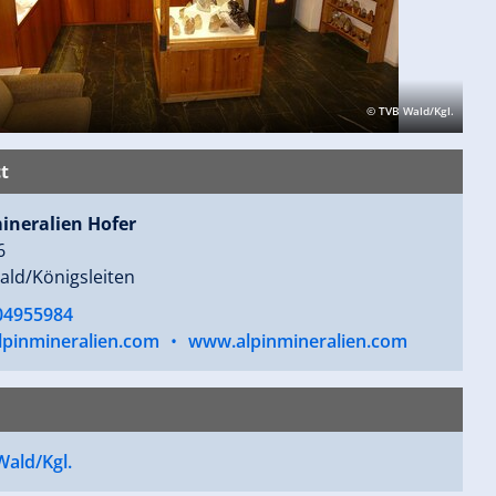
© TVB Wald/Kgl.
t
ineralien Hofer
6
ald/Königsleiten
04955984
lpinmineralien.com
•
www.alpinmineralien.com
Wald/Kgl.