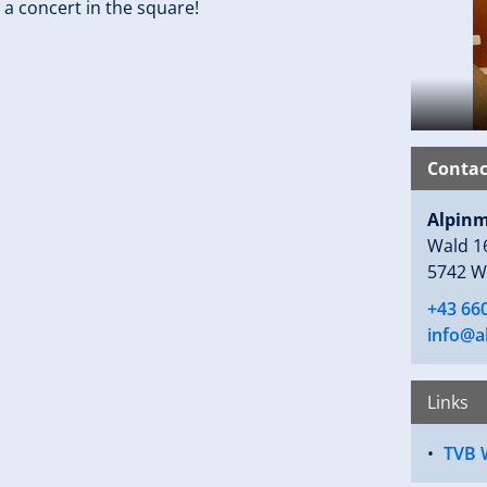
 a concert in the square!
Contac
Alpinm
Wald 1
5742 W
+43 66
info@a
Links
TVB 