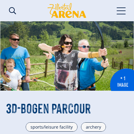
+ 1
IMAGE
3D-Bogen Parcour
sports/leisure facility
archery