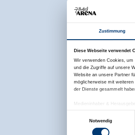
Zustimmung
Diese Webseite verwendet 
Wir verwenden Cookies, um I
und die Zugriffe auf unsere 
Website an unsere Partner fü
möglicherweise mit weiteren
der Dienste gesammelt habe
Medieninhaber & Herausgebe
Zeller Bergbahnen Zillert
Einwilligungsauswahl
Rohr 23// A-6280 Zell am Zill
Notwendig
Tel: +43 5282 7165// info@zi
www.zillertalarena.com