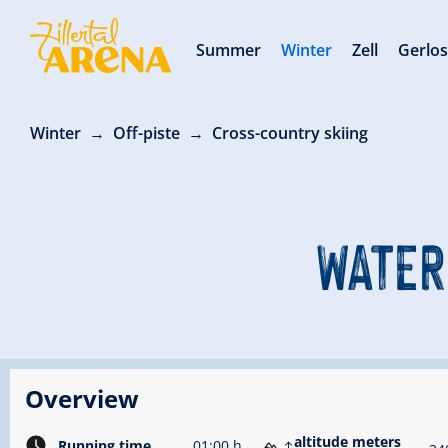
Summer
Winter
Zell
Gerlo
Winter
Off-piste
Cross-country skiing
WATER
Overview
altitude meters
Running time
01:00 h