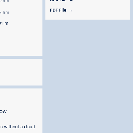
0 hm
PDF File
6 hm
81 m
ROW
n without a cloud