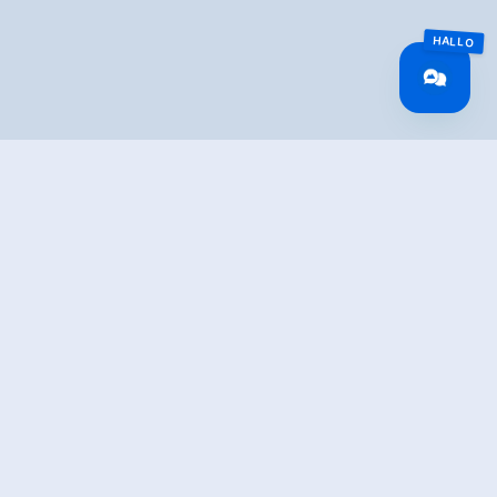
TION
e in Krimml
 at the
Krimml Waterfalls
, which offer a great