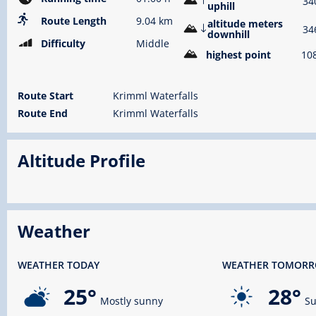
34
uphill
Route Length
9.04 km
altitude meters
34
downhill
Difficulty
Middle
highest point
10
Route Start
Krimml Waterfalls
Route End
Krimml Waterfalls
Altitude Profile
Weather
WEATHER TODAY
WEATHER TOMOR
25°
28°
Mostly sunny
Su