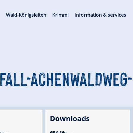
s
Wald-Königsleiten
Krimml
Information & services
FALL-ACHENWALDWEG
Downloads
GPX File