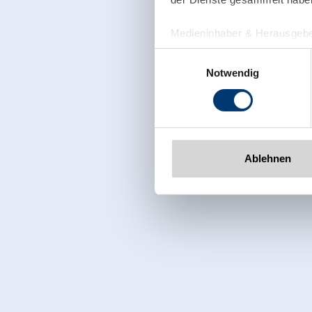
Medieninhaber & Herausgebe
Zeller Bergbahnen Zillert
Einwilligungsauswahl
Rohr 23// A-6280 Zell am Zill
Notwendig
Tel: +43 5282 7165// info@zi
www.zillertalarena.com
Ablehnen