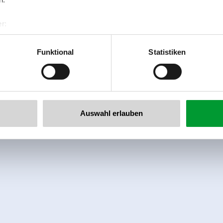
r:
al GmbH & Co KG
er
Funktional
Statistiken
llertalarena.com
Auswahl erlauben