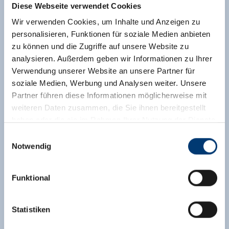
Diese Webseite verwendet Cookies
Wir verwenden Cookies, um Inhalte und Anzeigen zu
personalisieren, Funktionen für soziale Medien anbieten
zu können und die Zugriffe auf unsere Website zu
analysieren. Außerdem geben wir Informationen zu Ihrer
Verwendung unserer Website an unsere Partner für
soziale Medien, Werbung und Analysen weiter. Unsere
Partner führen diese Informationen möglicherweise mit
weiteren Daten zusammen, die Sie ihnen bereitgestellt
haben oder die sie im Rahmen Ihrer Nutzung der Dienste
gesammelt haben.
Einwilligungsauswahl
Notwendig
Medieninhaber & Herausgeber:
Zeller Bergbahnen Zillertal GmbH & Co KG
Funktional
Rohr 23// A-6280 Zell am Ziller
Tel: +43 5282 7165// info@zillertalarena.com
www.zillertalarena.com
Statistiken