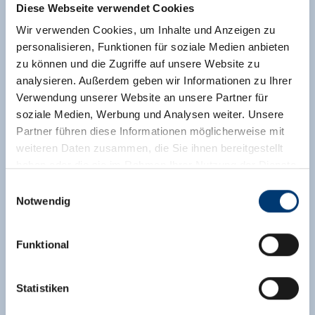
Diese Webseite verwendet Cookies
Wir verwenden Cookies, um Inhalte und Anzeigen zu
personalisieren, Funktionen für soziale Medien anbieten
zu können und die Zugriffe auf unsere Website zu
analysieren. Außerdem geben wir Informationen zu Ihrer
Verwendung unserer Website an unsere Partner für
soziale Medien, Werbung und Analysen weiter. Unsere
Partner führen diese Informationen möglicherweise mit
weiteren Daten zusammen, die Sie ihnen bereitgestellt
haben oder die sie im Rahmen Ihrer Nutzung der Dienste
gesammelt haben.
Einwilligungsauswahl
Notwendig
Medieninhaber & Herausgeber:
Zeller Bergbahnen Zillertal GmbH & Co KG
Funktional
Rohr 23// A-6280 Zell am Ziller
Tel: +43 5282 7165// info@zillertalarena.com
www.zillertalarena.com
Statistiken