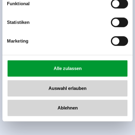
Funktional
Rohr 23// A-6280 Zell am Ziller
Tel: +43 5282 7165// info@zillertalarena.com
www.zillertalarena.com
Statistiken
Marketing
Alle zulassen
Auswahl erlauben
Ablehnen