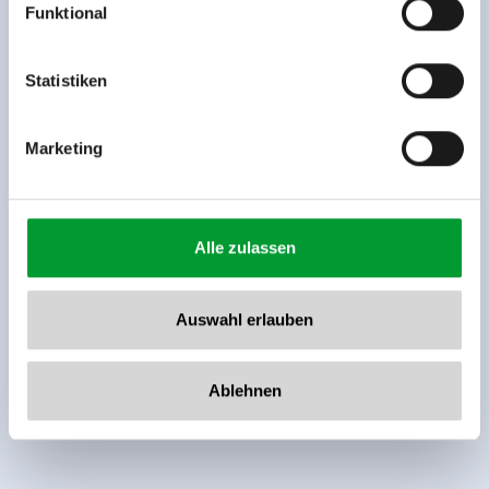
Funktional
Rohr 23// A-6280 Zell am Ziller
Tel: +43 5282 7165// info@zillertalarena.com
www.zillertalarena.com
Statistiken
Marketing
Alle zulassen
Auswahl erlauben
Ablehnen