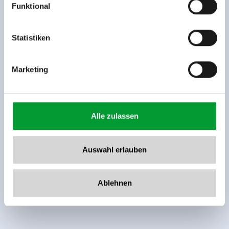
Funktional
Rohr 23// A-6280 Zell am Ziller
Tel: +43 5282 7165// info@zillertalarena.com
www.zillertalarena.com
Statistiken
Marketing
Alle zulassen
Auswahl erlauben
Ablehnen