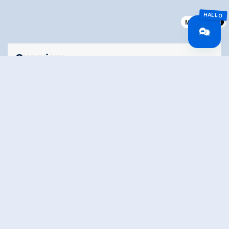
MapLibre
Overview
Walking time
03:00 h
Route Length
8.5 km
Difficulty
Middle
altitude meters
40 hm
uphill
altitude meters
750 hm
downhill
highest point
1780 m
Stamina
Skills