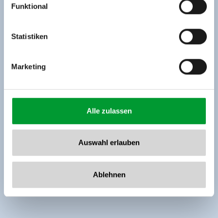
Funktional
Rohr 23// A-6280 Zell am Ziller
Tel: +43 5282 7165// info@zillertalarena.com
www.zillertalarena.com
Statistiken
Marketing
Alle zulassen
Auswahl erlauben
Ablehnen