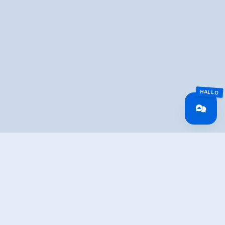
Overview
Walking time
22:30 h
Route Length
45.76 km
Difficulty
Hard