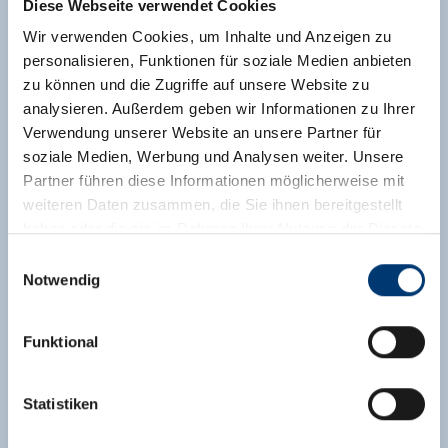
Diese Webseite verwendet Cookies
Wir verwenden Cookies, um Inhalte und Anzeigen zu
personalisieren, Funktionen für soziale Medien anbieten
zu können und die Zugriffe auf unsere Website zu
analysieren. Außerdem geben wir Informationen zu Ihrer
Verwendung unserer Website an unsere Partner für
soziale Medien, Werbung und Analysen weiter. Unsere
Partner führen diese Informationen möglicherweise mit
weiteren Daten zusammen, die Sie ihnen bereitgestellt
haben oder die sie im Rahmen Ihrer Nutzung der Dienste
gesammelt haben.
Einwilligungsauswahl
Notwendig
Medieninhaber & Herausgeber:
Zeller Bergbahnen Zillertal GmbH & Co KG
Funktional
Rohr 23// A-6280 Zell am Ziller
Tel: +43 5282 7165// info@zillertalarena.com
www.zillertalarena.com
Statistiken