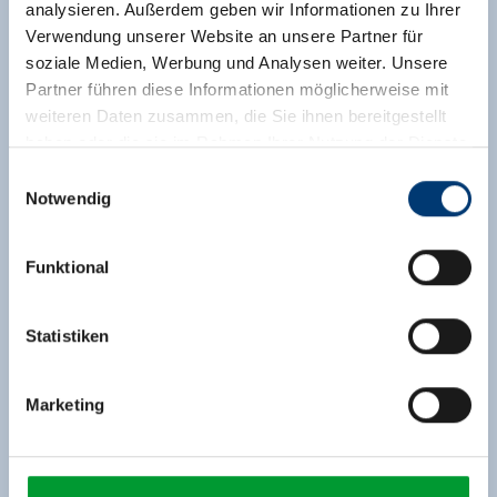
analysieren. Außerdem geben wir Informationen zu Ihrer
Verwendung unserer Website an unsere Partner für
soziale Medien, Werbung und Analysen weiter. Unsere
Partner führen diese Informationen möglicherweise mit
weiteren Daten zusammen, die Sie ihnen bereitgestellt
haben oder die sie im Rahmen Ihrer Nutzung der Dienste
gesammelt haben.
Einwilligungsauswahl
Notwendig
Medieninhaber & Herausgeber:
Zeller Bergbahnen Zillertal GmbH & Co KG
Funktional
Rohr 23// A-6280 Zell am Ziller
Tel: +43 5282 7165// info@zillertalarena.com
www.zillertalarena.com
Statistiken
Marketing