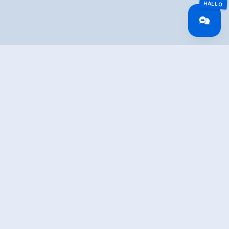
Overview
Walking time
08:00 h
Route Length
15.2 km
Difficulty
Hard
altitude meters
1430 hm
uphill
altitude meters
1430 hm
downhill