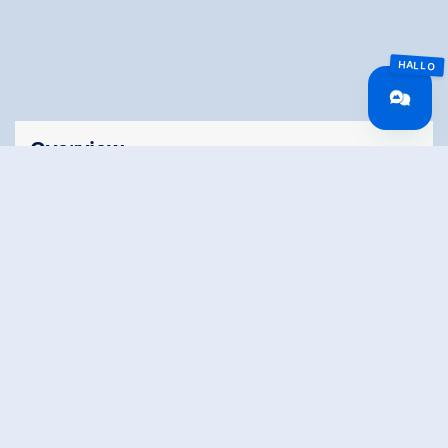
Overview
Walking time
02:00 h
Time Uphill
01:00 h
Time downhill
01:00 h
Route Length
5.2 km
altitude meters
172 hm
uphill
altitude meters
172 hm
downhill
highest point
1362 m