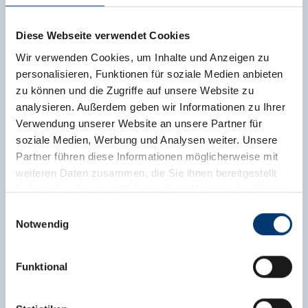
Tue, 01.09.2026 - 18:00 o'clock
Diese Webseite verwendet Cookies
Contact
Wir verwenden Cookies, um Inhalte und Anzeigen zu
personalisieren, Funktionen für soziale Medien anbieten
Gerlos 141
zu können und die Zugriffe auf unsere Website zu
6281 Gerlos
analysieren. Außerdem geben wir Informationen zu Ihrer
Verwendung unserer Website an unsere Partner für
+43 664 5437658
soziale Medien, Werbung und Analysen weiter. Unsere
info@gerlosbewegt.at
Partner führen diese Informationen möglicherweise mit
weiteren Daten zusammen, die Sie ihnen bereitgestellt
haben oder die sie im Rahmen Ihrer Nutzung der Dienste
back to overview
gesammelt haben.
Einwilligungsauswahl
Notwendig
Medieninhaber & Herausgeber:
Zeller Bergbahnen Zillertal GmbH & Co KG
Funktional
Rohr 23// A-6280 Zell am Ziller
Tel: +43 5282 7165// info@zillertalarena.com
Sign up for the newsletter now!
www.zillertalarena.com