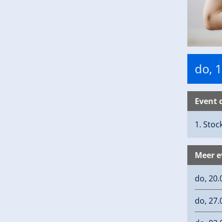
do, 
Event 
1. Sto
Meer 
do, 20.
do, 27.