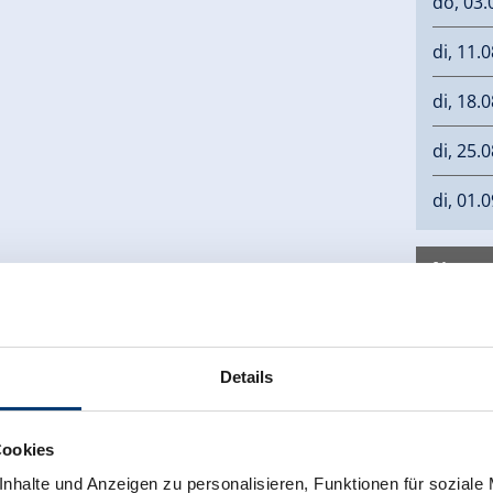
do, 03.
di, 11.
di, 18.
di, 25.
di, 01.
Neem c
Gerlos
6281 G
Details
+43 66
info@g
Cookies
nhalte und Anzeigen zu personalisieren, Funktionen für soziale