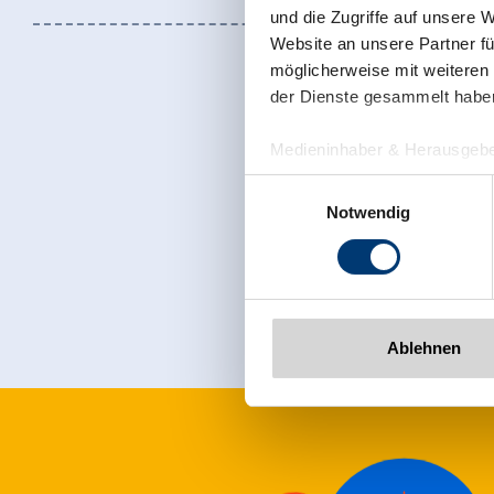
und die Zugriffe auf unsere 
Website an unsere Partner fü
möglicherweise mit weiteren
der Dienste gesammelt habe
Medieninhaber & Herausgebe
Zeller Bergbahnen Zillert
Einwilligungsauswahl
Rohr 23// A-6280 Zell am Zill
Notwendig
Meld u nu aan
Tel: +43 5282 7165// info@zi
www.zillertalarena.com
Ablehnen