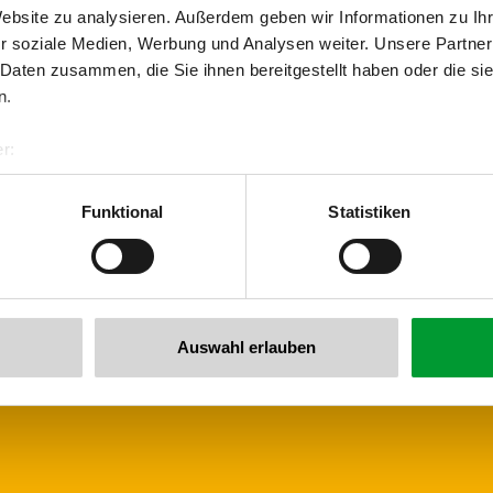
Website zu analysieren. Außerdem geben wir Informationen zu I
Terug naar het overzicht
r soziale Medien, Werbung und Analysen weiter. Unsere Partner
 Daten zusammen, die Sie ihnen bereitgestellt haben oder die s
n.
r:
al GmbH & Co KG
er
Funktional
Statistiken
 voor de nieuwsbrief!
llertalarena.com
Auswahl erlauben